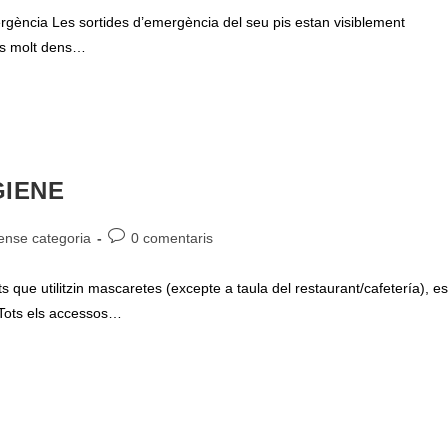
ada:
l'entrada:
cia Les sortides d’emergència del seu pis estan visiblement
fos molt dens…
GIENE
oria
Comentaris
ense categoria
0 comentaris
de
ada:
l'entrada:
 que utilitzin mascaretes (excepte a taula del restaurant/cafetería), es
t.Tots els accessos…