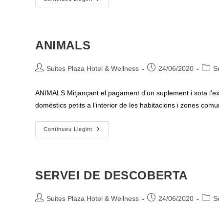
ANIMALS
Autor
Entrada
Categ
Suites Plaza Hotel & Wellness
24/06/2020
S
de
publicada:
de
l'entrada:
l'entr
ANIMALS Mitjançant el pagament d’un suplement i sota l’exp
domèstics petits a l’interior de les habitacions i zones com
ANIMALS
Continueu Llegint
SERVEI DE DESCOBERTA
Autor
Entrada
Categ
Suites Plaza Hotel & Wellness
24/06/2020
S
de
publicada:
de
l'entrada:
l'entr