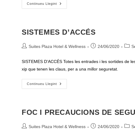
PRECAUCIONS
Continueu Llegint
DE
SEGURETAT
SISTEMES D’ACCÉS
Autor
Entrada
Categ
Suites Plaza Hotel & Wellness
24/06/2020
S
de
publicada:
de
l'entrada:
l'entr
SISTEMES D'ACCÉS Totes les entrades i les sortides de les 
xip que tenen les claus, per a una millor seguretat.
SISTEMES
Continueu Llegint
D’ACCÉS
FOC I PRECAUCIONS DE SEG
Autor
Entrada
Categ
Suites Plaza Hotel & Wellness
24/06/2020
S
de
publicada:
de