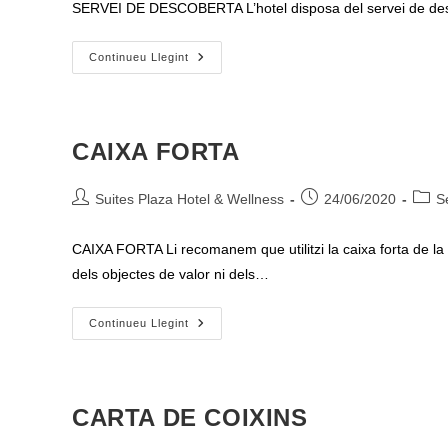
SERVEI DE DESCOBERTA L’hotel disposa del servei de descob
SERVEI
Continueu Llegint
DE
DESCOBERTA
CAIXA FORTA
Autor
Entrada
Categ
Suites Plaza Hotel & Wellness
24/06/2020
S
de
publicada:
de
l'entrada:
l'entr
CAIXA FORTA Li recomanem que utilitzi la caixa forta de la s
dels objectes de valor ni dels…
CAIXA
Continueu Llegint
FORTA
CARTA DE COIXINS