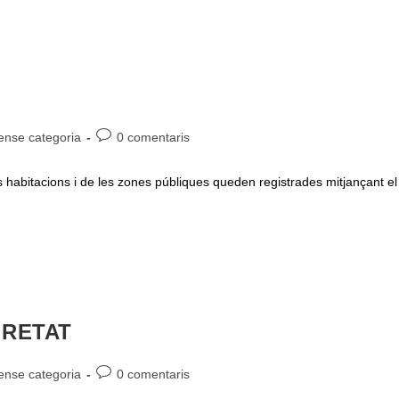
oria
Comentaris
ense categoria
0 comentaris
de
ada:
l'entrada:
habitacions i de les zones públiques queden registrades mitjançant el
URETAT
oria
Comentaris
ense categoria
0 comentaris
de