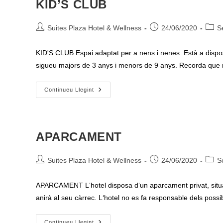
KID’S CLUB
Autor
Entrada
Categ
Suites Plaza Hotel & Wellness
24/06/2020
S
de
publicada:
de
l'entrada:
l'entr
KID'S CLUB Espai adaptat per a nens i nenes. Està a dispo
sigueu majors de 3 anys i menors de 9 anys. Recorda qu
KID’S
Continueu Llegint
CLUB
APARCAMENT
Autor
Entrada
Categ
Suites Plaza Hotel & Wellness
24/06/2020
S
de
publicada:
de
l'entrada:
l'entr
APARCAMENT L‘hotel disposa d‘un aparcament privat, situat a 
anirà al seu càrrec. L‘hotel no es fa responsable dels poss
APARCAMENT
Continueu Llegint