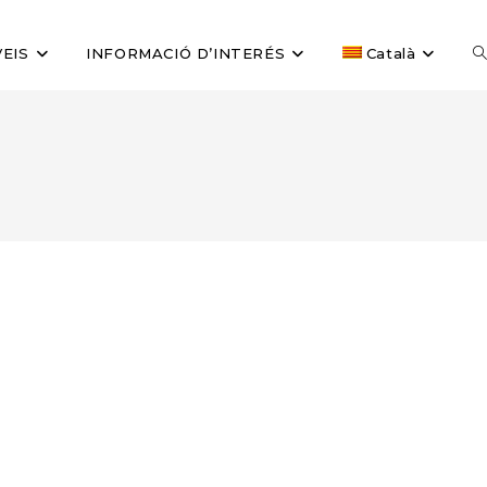
A
EIS
INFORMACIÓ D’INTERÉS
Català
la
c
al
ll
w