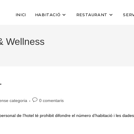
INICI
HABITACIÓ
RESTAURANT
SERV
 & Wellness
T
oria
Comentaris
ense categoria
0 comentaris
de
ada:
l'entrada:
al de l’hotel té prohibit difondre el número d’habitació i les dades