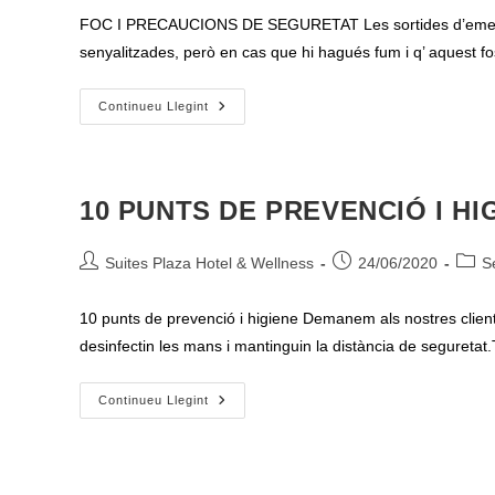
l'entrada:
l'entr
FOC I PRECAUCIONS DE SEGURETAT Les sortides d’emergèn
senyalitzades, però en cas que hi hagués fum i q’ aquest 
FOC
Continueu Llegint
I
PRECAUCIONS
DE
SEGURETAT
10 PUNTS DE PREVENCIÓ I HI
Autor
Entrada
Categ
Suites Plaza Hotel & Wellness
24/06/2020
S
de
publicada:
de
l'entrada:
l'entr
10 punts de prevenció i higiene Demanem als nostres clients
desinfectin les mans i mantinguin la distància de segureta
10
Continueu Llegint
PUNTS
DE
PREVENCIÓ
I
HIGIENE