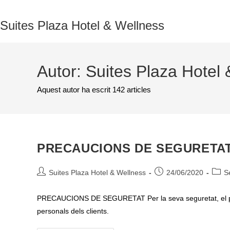
Vés
al
Suites Plaza Hotel & Wellness
contingut
Autor:
Suites Plaza Hotel
Aquest autor ha escrit 142 articles
PRECAUCIONS DE SEGURETA
Autor
Entrada
Categ
Suites Plaza Hotel & Wellness
24/06/2020
S
de
publicada:
de
l'entrada:
l'entr
PRECAUCIONS DE SEGURETAT Per la seva seguretat, el person
personals dels clients.