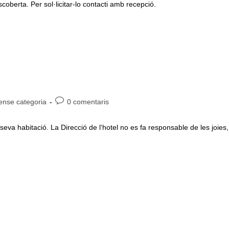
erta. Per sol·licitar-lo contacti amb recepció.
oria
Comentaris
ense categoria
0 comentaris
de
ada:
l'entrada:
eva habitació. La Direcció de l‘hotel no es fa responsable de les joies,