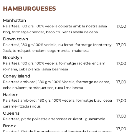
HAMBURGUESES
Manhattan
17,00
Pa artesà, 180 grs. 100% vedella coberta amb la nostra salsa
bbq, formatge cheddar, bacó cruixent i anella de ceba
Down town
17,00
Pa artesà, 180 grs 100% vedella, ou ferrat, formatge Monterrey
Jack, tomàquet, enciam, cogombrets i maionesa
Brooklyn
17,00
Pa artesà, 180 grs. 100% vedella, formatge raclette, enciam
romana, ceba planxa i salsa bearnesa
Coney Island
17,00
Pa artesà amb ordi, 180 grs. 100% Vedella, formatge de cabra,
ceba cruixent, tomàquet sec, ruca i maionesa
Harlem
17,00
Pa artesà amb ordi, 180 grs. 100% vedella, formatge blau, ceba
caramel·litzada i nous
Queens
17,00
Pa artesà, pit de pollastre arrebossat cruixent i guacamole
Bronx
17,00
Pa artesà, filet de lluç arrebossat, col llombarda i xipotle mayo