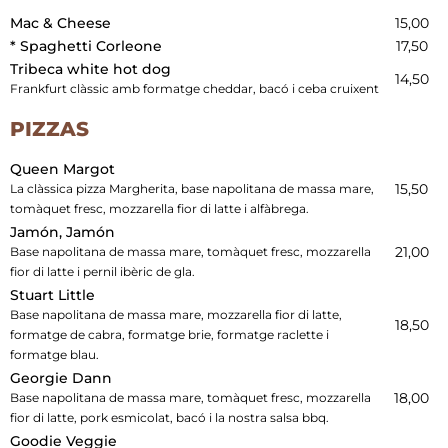
Mac & Cheese
15,00
* Spaghetti Corleone
17,50
Tribeca white hot dog
14,50
Frankfurt clàssic amb formatge cheddar, bacó i ceba cruixent
PIZZAS
Queen Margot
15,50
La clàssica pizza Margherita, base napolitana de massa mare,
tomàquet fresc, mozzarella fior di latte i alfàbrega.
Jamón, Jamón
21,00
Base napolitana de massa mare, tomàquet fresc, mozzarella
fior di latte i pernil ibèric de gla.
Stuart Little
Base napolitana de massa mare, mozzarella fior di latte,
18,50
formatge de cabra, formatge brie, formatge raclette i
formatge blau.
Georgie Dann
18,00
Base napolitana de massa mare, tomàquet fresc, mozzarella
fior di latte, pork esmicolat, bacó i la nostra salsa bbq.
Goodie Veggie