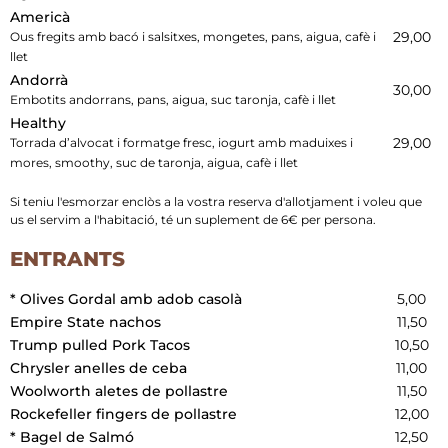
Americà
29,00
Ous fregits amb bacó i salsitxes, mongetes, pans, aigua, cafè i
llet
Andorrà
30,00
Embotits andorrans, pans, aigua, suc taronja, cafè i llet
Healthy
29,00
Torrada d’alvocat i formatge fresc, iogurt amb maduixes i
mores, smoothy, suc de taronja, aigua, cafè i llet
Si teniu l'esmorzar enclòs a la vostra reserva d'allotjament i voleu que
us el servim a l'habitació, té un suplement de 6€ per persona.
ENTRANTS
* Olives Gordal amb adob casolà
5,00
Empire State nachos
11,50
Trump pulled Pork Tacos
10,50
Chrysler anelles de ceba
11,00
Woolworth aletes de pollastre
11,50
Rockefeller fingers de pollastre
12,00
* Bagel de Salmó
12,50