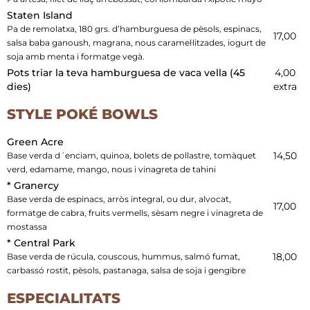
Staten Island
Pa de remolatxa, 180 grs. d’hamburguesa de pèsols, espinacs,
17,00
salsa baba ganoush, magrana, nous caramel·litzades, iogurt de
soja amb menta i formatge vegà.
Pots triar la teva hamburguesa de vaca vella (45
4,00
dies)
extra
STYLE POKÉ BOWLS
Green Acre
14,50
Base verda d´enciam, quinoa, bolets de pollastre, tomàquet
verd, edamame, mango, nous i vinagreta de tahini
* Granercy
Base verda de espinacs, arròs integral, ou dur, alvocat,
17,00
formatge de cabra, fruits vermells, sèsam negre i vinagreta de
mostassa
* Central Park
18,00
Base verda de rúcula, couscous, hummus, salmó fumat,
carbassó rostit, pèsols, pastanaga, salsa de soja i gengibre
ESPECIALITATS